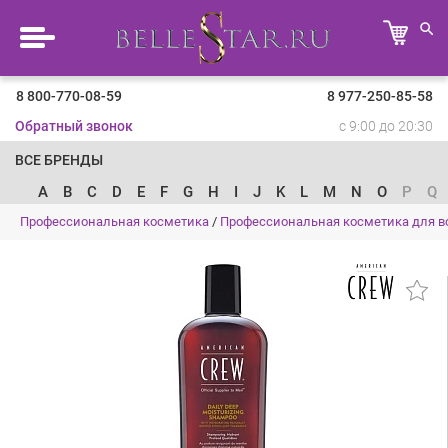
8 800-770-08-59
8 977-250-85-58
Обратный звонок
с 9:00 до 20:30
ВСЕ БРЕНДЫ
A
B
C
D
E
F
G
H
I
J
K
L
M
N
O
P
Q
Профессиональная косметика
/
Профессиональная косметика для в