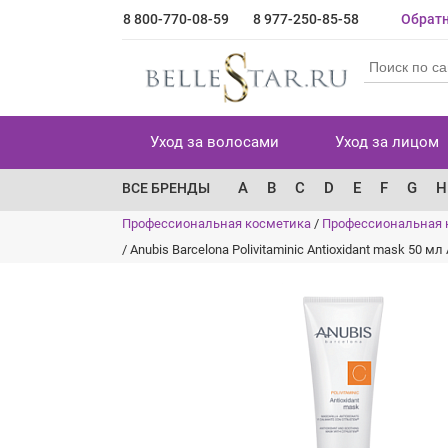
8 800-770-08-59
8 977-250-85-58
Обратн
Уход за волосами
Уход за лицом
A
B
C
D
E
F
G
H
ВСЕ БРЕНДЫ
Профессиональная косметика
/
Профессиональная 
/
Anubis Barcelona Polivitaminic Antioxidant mask 50