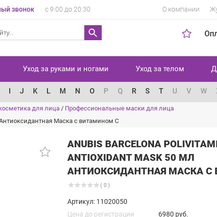
ый звонок
с 9:00 до 20:30
О компании
Ж
Оп
Уход за руками и ногами
Уход за телом
Д
I
J
K
L
M
N
O
P
Q
R
S
T
U
V
W
косметика для лица
/
Профессиональные маски для лица
 мл Антиоксидантная Маска с витамином С
ANUBIS BARCELONA POLIVITAM
ANTIOXIDANT MASK 50 МЛ
АНТИОКСИДАНТНАЯ МАСКА С
( 0 )
Артикул: 11020050
Цена до регистрации
6980 руб.