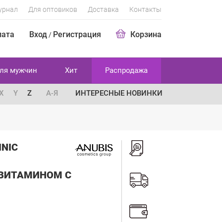
урнал
Для оптовиков
Доставка
Контакты
лата
Вход
Регистрация
Корзина
/
ля мужчин
Хит
Распродажа
X
Y
Z
А-Я
ИНТЕРЕСНЫЕ НОВИНКИ
INIC
 ВИТАМИНОМ С