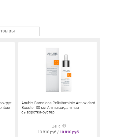
Отзывы
 вокруг
Anubis Barcelona Polivitaminic Antioxidant
Anubis Barcelona 
Contour
Booster 30 мл Антиоксидантная
Cream 50 мл Ан
сыворотка-бустер
витаминизирую
Цена
10 810 руб./
10 810 руб.
9 520 