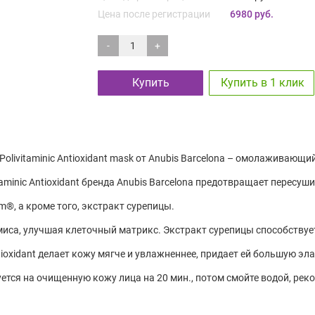
Цена после регистрации
6980 руб.
-
+
Купить
Купить в 1 клик
olivitaminic Antioxidant mask от Anubis Barcelona – омолаживающи
aminic Antioxidant бренда Anubis Barcelona предотвращает перес
®, а кроме того, экстракт сурепицы.
рмиса, улучшая клеточный матрикс. Экстракт сурепицы способств
ntioxidant делает кожу мягче и увлажненнее, придает ей большую эл
дуется на очищенную кожу лица на 20 мин., потом смойте водой, ре