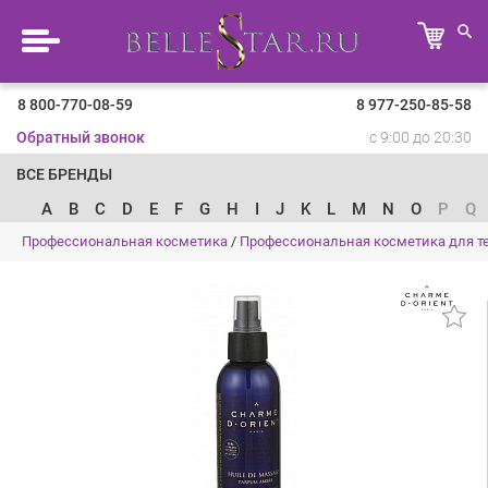
8 800-770-08-59
8 977-250-85-58
Обратный звонок
с 9:00 до 20:30
ВСЕ БРЕНДЫ
A
B
C
D
E
F
G
H
I
J
K
L
M
N
O
P
Q
Профессиональная косметика
/
Профессиональная косметика для т