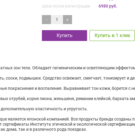
Цена после регистрации
6980 руб.
-
+
Купить
Купить в 1 клик
ликатных зон тела. Обладает гигиеническим и осветляющим эффектом
ь, соски, подмышки. Средство освежает, смягчает, тонизирует и 
ые покраснения и воспаления. Выравнивает тон кожи, борется с 
вых отрубей, корня пиона, женьшеня, ремании клейкой, бархата ам
е дополнительную эластичность и упругость.
nique является японской компанией. Все продукты бренда создан
т сертификаты Института этической и экологической сертификации.
ак дома, так и в различного рода поездках.