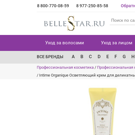
8 800-770-08-59
8 977-250-85-58
Обратн
Уход за волосами
Уход за лицом
A
B
C
D
E
F
G
H
ВСЕ БРЕНДЫ
Профессиональная косметика
/
Профессиональная к
/
Intime Organique Осветляющий крем для деликатных 