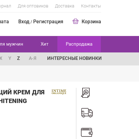
урнал
Для оптовиков
Доставка
Контакты
лата
Вход
Регистрация
Корзина
/
ля мужчин
Хит
Распродажа
X
Y
Z
А-Я
ИНТЕРЕСНЫЕ НОВИНКИ
ЩИЙ КРЕМ ДЛЯ
HITENING