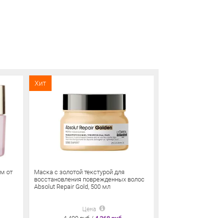
Хит
Хит
ем от
Маска с золотой текстурой для
La Sultane de S
восстановления поврежденных волос
зеленого чая и 
Absolut Repair Gold, 500 мл
Цена