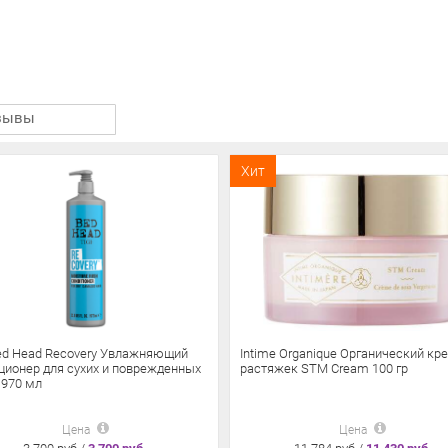
зывы
Хит
Bed Head Recovery Увлажняющий
Intime Organique Органический кр
ционер для сухих и поврежденных
растяжек STM Cream 100 гр
 970 мл
Цена
Цена