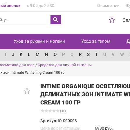
ый звонок
с 9:00 до 20:30
О компании
Ж
Оп
Уход за руками и ногами
Уход за телом
Д
I
J
K
L
M
N
O
P
Q
R
S
T
U
V
W
осметика для тела
/
Средства для личной гигиены
зон Intimate Whitening Cream 100 гр
INTIME ORGANIQUE ОСВЕТЛЯЮ
ДЕЛИКАТНЫХ ЗОН INTIMATE W
CREAM 100 ГР
( 0 )
Артикул: IO-000003
Цена до регистрации
6980 руб.