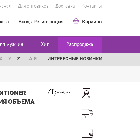
урнал
Для оптовиков
Доставка
Контакты
лата
Вход
Регистрация
Корзина
/
ля мужчин
Хит
Распродажа
X
Y
Z
А-Я
ИНТЕРЕСНЫЕ НОВИНКИ
DITIONER
ИЯ ОБЪЕМА