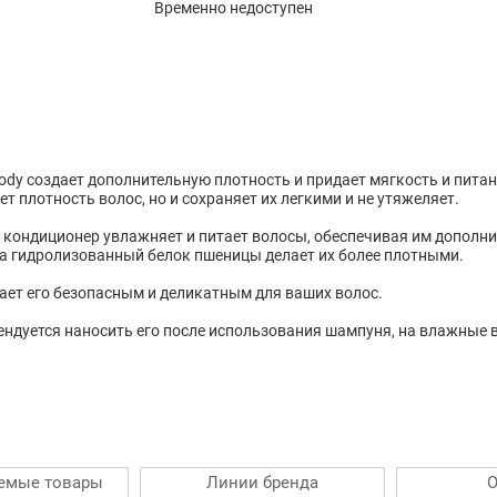
Временно недоступен
ddbody создает дополнительную плотность и придает мягкость и пи
т плотность волос, но и сохраняет их легкими и не утяжеляет.
 кондиционер увлажняет и питает волосы, обеспечивая им дополн
 а гидролизованный белок пшеницы делает их более плотными.
лает его безопасным и деликатным для ваших волос.
ндуется наносить его после использования шампуня, на влажные 
емые товары
Линии бренда