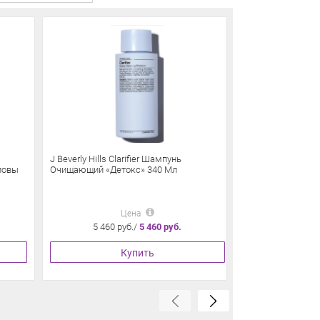
J Beverly Hills Clarifier Шампунь
J Beverly Hills 
ловы
Очищающий «Детокс» 340 Мл
Для Блондирова
Волос 350 Мл
Цена
5 460 руб./
5 460 руб.
6 075 
Купить