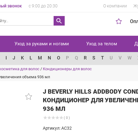
ый звонок
с 9:00 до 20:30
О компании
Ж
Оп
Уход за руками и ногами
Уход за телом
Д
I
J
K
L
M
N
O
P
Q
R
S
T
U
V
W
косметика для волос
/
Кондиционеры для волос
я увеличения объема 936 мл
J BEVERLY HILLS ADDBODY CON
КОНДИЦИОНЕР ДЛЯ УВЕЛИЧЕН
936 МЛ
( 0 )
Артикул: AC32