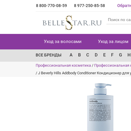
8 800-770-08-59
8 977-250-85-58
Обратн
Уход за волосами
Уход за лицом
A
B
C
D
E
F
G
H
ВСЕ БРЕНДЫ
Профессиональная косметика
/
Профессиональная 
/
J Beverly Hills Addbody Conditioner Кондиционер дл