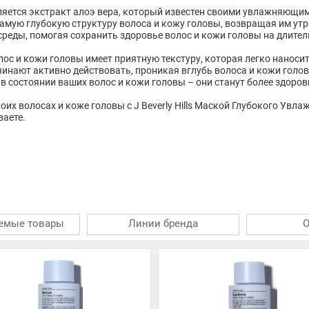
яется экстракт алоэ вера, который известен своими увлажняющи
амую глубокую структуру волоса и кожу головы, возвращая им утр
реды, помогая сохранить здоровье волос и кожи головы на длител
олос и кожи головы имеет приятную текстуру, которая легко наносит
чинают активно действовать, проникая вглубь волоса и кожи голо
 в состоянии ваших волос и кожи головы – они станут более здор
оих волосах и коже головы с J Beverly Hills Маской Глубокого Увл
ваете.
емые товары
Линии бренда