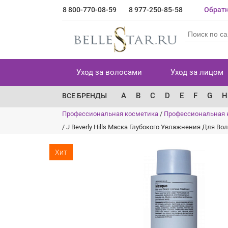
8 800-770-08-59
8 977-250-85-58
Обратн
Уход за волосами
Уход за лицом
A
B
C
D
E
F
G
H
ВСЕ БРЕНДЫ
Профессиональная косметика
/
Профессиональная 
/
J Beverly Hills Маска Глубокого Увлажнения Для В
Хит