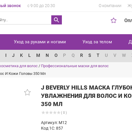
ый звонок
с 9:00 до 20:30
О компании
Ж
Оп
Уход за руками и ногами
Уход за телом
Д
I
J
K
L
M
N
O
P
Q
R
S
T
U
V
W
косметика для волос
/
Профессиональные маски для волос
олос И Кожи Головы 350 Мл
J BEVERLY HILLS МАСКА ГЛУБО
УВЛАЖНЕНИЯ ДЛЯ ВОЛОС И К
350 МЛ
( 0 )
Артикул: M12
Код 1С: 857