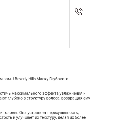
ам J Beverly Hills Маску Глубокого
остичь максимального эффекта увлажнения и
ют глубоко в структуру волоса, возвращая ему
жи головы. Она устраняет пересушенность,
ость и улучшает их текстуру, делая их более