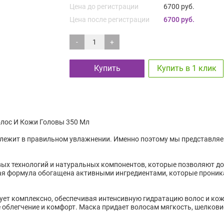
Цена до регистрации
6700 руб.
Цена после регистрации
6700 руб.
-
+
Купить
Купить в 1 клик
Волос И Кожи Головы 350 Мл
лежит в правильном увлажнении. Именно поэтому мы представляем в
вых технологий и натуральных компонентов, которые позволяют д
ая формула обогащена активными ингредиентами, которые проника
твует комплексно, обеспечивая интенсивную гидратацию волос и ко
блегчение и комфорт. Маска придает волосам мягкость, шелковист