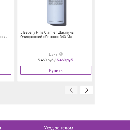
J Beverly Hills Clarifier Шампунь
J Beverly Hills 
ловы
Очищающий «Детокс» 340 Мл
Для Блондирова
Волос 350 Мл
Цена
5 460 руб./
5 460 руб.
6 075 
Купить
и
Уход за телом