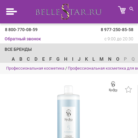
8 800-770-08-59
8 977-250-85-58
Обратный звонок
с 9:00 до 20:30
ВСЕ БРЕНДЫ
A
B
C
D
E
F
G
H
I
J
K
L
M
N
O
P
Q
Профессиональная косметика
/
Профессиональная косметика для в