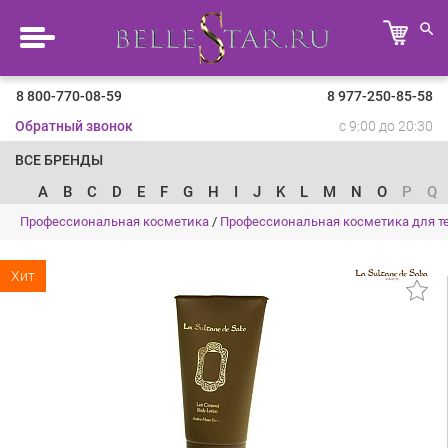
8 800-770-08-59
8 977-250-85-58
Обратный звонок
с 9:00 до 20:30
ВСЕ БРЕНДЫ
A
B
C
D
E
F
G
H
I
J
K
L
M
N
O
P
Q
Профессиональная косметика
/
Профессиональная косметика для т
Хит