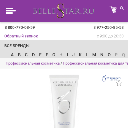
8 800-770-08-59
8 977-250-85-58
Обратный звонок
с 9:00 до 20:30
ВСЕ БРЕНДЫ
A
B
C
D
E
F
G
H
I
J
K
L
M
N
O
P
Q
Профессиональная косметика
/
Профессиональная косметика для т