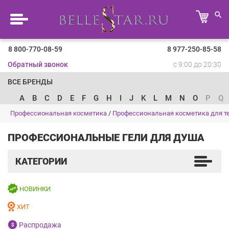
8 800-770-08-59
8 977-250-85-58
Обратный звонок
с 9:00 до 20:30
ВСЕ БРЕНДЫ
A
B
C
D
E
F
G
H
I
J
K
L
M
N
O
P
Q
Профессиональная косметика
/
Профессиональная косметика для т
ПРОФЕССИОНАЛЬНЫЕ ГЕЛИ ДЛЯ ДУША
КАТЕГОРИИ
НОВИНКИ
ХИТ
Распродажа