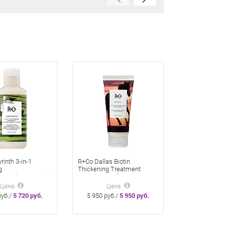
rinth 3-in-1
R+Co Dallas Biotin
g
Thickening Treatment
Conditioner+Styler
Уплотняющий уход 89 мл
кондиционер и
Даллас с биотином для
Цена
Цена
три-в-одном 117
объема волос
руб./
5 720 руб.
5 950 руб./
5 950 руб.