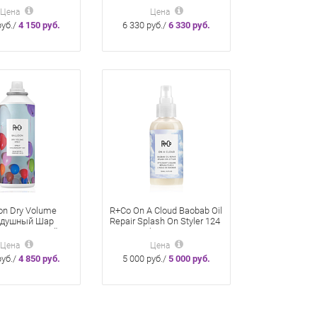
мл Ultra Gemstone Ultra
Цена
Цена
Chine Калейдоскоп
руб./
4 150 руб.
6 330 руб./
6 330 руб.
Clisssing Treatment с
комплексом Chromohance
on Dry Volume
R+Co On A Cloud Baobab Oil
здушный Шар
Repair Splash On Styler 124
кстурирующий
мл «На облаке»
я объема 176 см
Несмываемый уход для
Цена
Цена
восстановления волос с
руб./
4 850 руб.
5 000 руб./
5 000 руб.
маслом баобаба