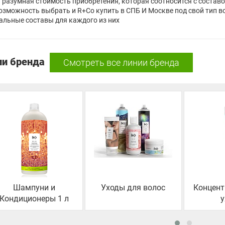
 разумная стоимость приобретения, которая соотносится с составо
озможность выбрать и R+Co купить в СПБ И Москве под свой тип в
альные составы для каждого из них
ии бренда
Смотреть все линии бренда
Шампуни и
Уходы для волос
Концен
Кондиционеры 1 л