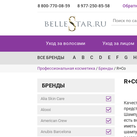
8 800-770-08-59
8 977-250-85-58
Обратн
Уход за волосами
Уход за лицом
A
B
C
D
E
F
G
H
ВСЕ БРЕНДЫ
Профессиональная косметика
/
Бренды
/
R+Co
R+C
БРЕНДЫ
Alia Skin Care
Качест
предст
Aloxxi
Шампу
есть в
American Crew
иметь 
Anubis Barcelona
шампу