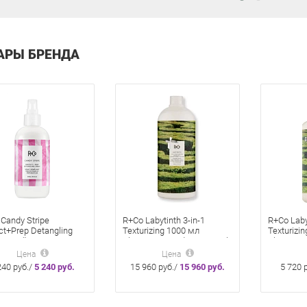
АРЫ БРЕНДА
Candy Stripe
R+Co Labytinth 3-in-1
R+Co Laby
ct+Prep Detangling
Texturizing 1000 мл
Texturizin
 Спрей 251 мл
Shampoo+Conditioner+Styler
Shampoo+
енец» для защиты и
Шампунь-кондиционер и
Шампунь-
Цена
Цена
утывания волос
стайлер в одном средстве
стайлер 
240 руб./
5 240 руб.
15 960 руб./
15 960 руб.
5 720 
мл