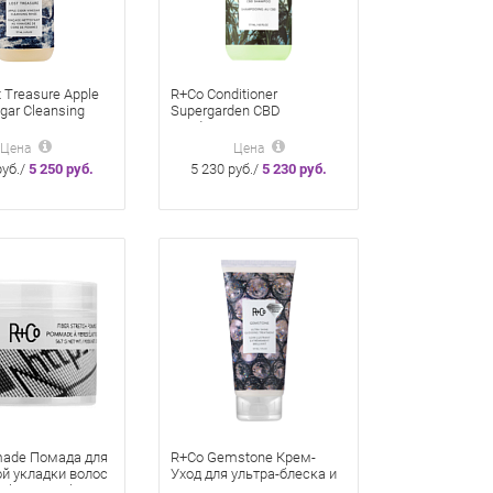
 Treasure Apple
R+Co Conditioner
egar Cleansing
Supergarden CBD
ое сокровище»
Conditioner 177 мл
еликатный
«Дивный сад»
Цена
Цена
ий шампунь для
Кондиционер
руб./
5 250 руб.
5 230 руб./
5 230 руб.
овы и волос с
успокаивающий
м уксусом
ade Помада для
R+Co Gemstone Крем-
й укладки волос
Уход для ультра-блеска и
Fiber Stretch 56,7
яркости цвета волос 147