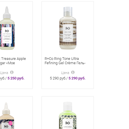
 Treasure Apple
R+Co Ring Tone Ultra
egar «Мое
Fefining Gel Crème Гель-
е» кондиционер
Крем для волос Рингтон
ля волос и кожи
Ультрадефинирующий 177
Цена
Цена
 яблочным
мл
руб./
5 250 руб.
5 290 руб./
5 290 руб.