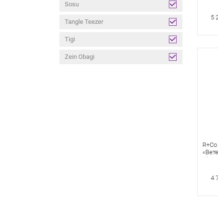
Sosu
успо
5 
Tangle Teezer
Tigi
Zein Obagi
R+Сo
«Вете
Ph Pe
147 м
укла
4 
волос