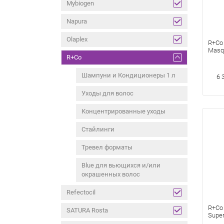
Mybiogen
Napura
Olaplex
R+Co 
Masqu
R+Co
Copm
Дефи
вьющ
Шампуни и Кондиционеры 1 л
6 
комп
Уходы для волос
Концентрированные уходы
Стайлинги
Тревел форматы
Blue для вьющихся и/или
окрашенных волос
Refectocil
R+Co
SATURA Rosta
Supe
сад»