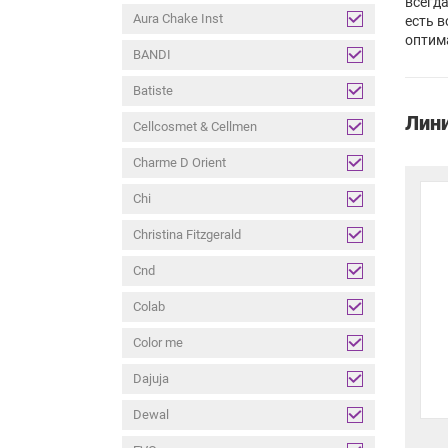
всегда
Aura Chake Inst
есть в
оптим
BANDI
Batiste
Лин
Cellcosmet & Cellmen
Charme D Orient
Chi
Christina Fitzgerald
Cnd
Colab
Color me
Dajuja
Dewal