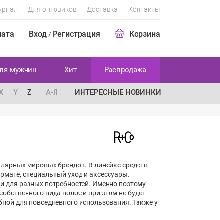
урнал
Для оптовиков
Доставка
Контакты
лата
Вход
Регистрация
Корзина
/
ля мужчин
Хит
Распродажа
X
Y
Z
А-Я
ИНТЕРЕСНЫЕ НОВИНКИ
улярных мировых брендов. В линейке средств
рмате, специальный уход и аксессуары.
и для разных потребностей. Именно поэтому
обственного вида волос и при этом не будет
обной для повседневного использования. Также у