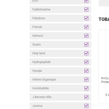
EVO
Fabbrimarine
Fabuloso
ТОВ
Framar
Gehwol
Guam
Holy land
Hydropeptide
Hysqia
R+Co 
Intime Organique
Prote
Spray
Invisibobble
«Лед
расп
5 
J Beverly Hills
Juvena