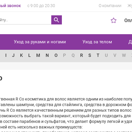
ый звонок
с 9:00 до 20:30
О компании
Ж
Оп
Уход за руками и ногами
Уход за телом
Д
I
J
K
L
M
N
O
P
Q
R
S
T
U
V
W
O
венная R Co косметика для волос является одним из наиболее поп
авлены шампуни, средства для стайлинга, средства в дорожном фо
нь R Co является качественным решением для разных типов волос 
озможность выбрать такой вариант, который будет подходить для с
в составе парабенов и сульфатов, что делает формулу легкой и уд
ней есть несколько важных преимуществ: