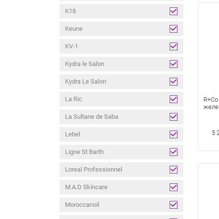
K18
Keune
KV-1
Kydra le Salon
Kydra Le Salon
La Ric
R+Co 
желе 
для у
La Sultane de Saba
подв
Flexib
5 
Lebel
Ligne St Barth
Loreal Professionnel
M.A.D Skincare
Moroccanoil