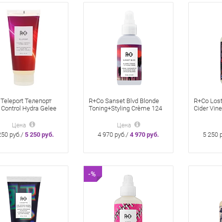
Teleport Телепорт
R+Co Sanset Blvd Blonde
R+Co Lost
Control Hydra Gelee
Toning+Styling Crème 124
Cider Vin
кладки 89 мл
мл Сансет Бульвар Крем
сокровищ
ижной фиксации
для укладки светлых
177 мл д
Цена
Цена
le
волос
головы с
250 руб./
5 250 руб.
4 970 руб./
4 970 руб.
5 250 
уксусом
-%