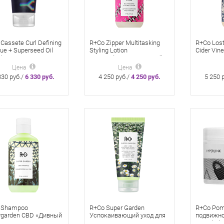
Cassete Curl Defining
R+Co Zipper Multitasking
R+Co Lost
e + Superseed Oil
Styling Lotion
Cider Vin
lex Кассета 147 мл
Мультифункциональный
rinse «М
нирующая маска для
177 мл стайлинг-лосьон
177 мл д
Цена
Цена
ихся волос с
очищающ
330 руб./
6 330 руб.
4 250 руб./
4 250 руб.
5 250 
лексом масел
кожи гол
яблочны
 Shampoo
R+Co Super Garden
R+Co Pom
rgarden CBD «Дивный
Успокаивающий уход для
подвижно
 177 мл Шампунь
кожи головы CBD+CBG
Hyperlink 