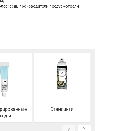
м;
олос, ведь производители предусмотрели
трированные
Стайлинги
Тревел форм
уходы