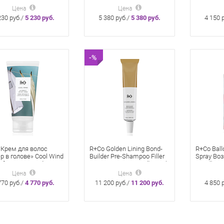
каивающий
Soothing Scalp+Hair
гр
Цена
Цена
Treatment 89 мл «Дивный
230 руб./
5 230 руб.
5 380 руб./
5 380 руб.
4 150 
сад»
-%
 Крем для волос
R+Co Golden Lining Bond-
R+Co Ball
р в голове» Cool Wind
Builder Pre-Shampoo Filler
Spray Во
rfect Air-Dry Crème
Concentrate Золотой нимб
Сухой Те
л для естественной
12x25 мл
Спрей дл
Цена
Цена
дки и восстановления
Концентрированный пре-
770 руб./
4 770 руб.
11 200 руб./
11 200 руб.
4 850 
.
шампунь филлер для
защиты и восстановления
волос