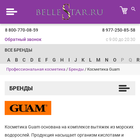
8 800-770-08-59
8 977-250-85-58
Обратный звонок
с 9:00 до 20:30
ВСЕ БРЕНДЫ
A
B
C
D
E
F
G
H
I
J
K
L
M
N
O
P
Q
R
Профессиональная косметика
/
Бренды
/
Косметика Guam
БРЕНДЫ
Косметика Guam основана на комплексе вытяжек из морских
водорослей. Продукция насыщает организм кислотами и