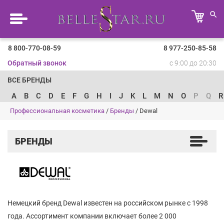
8 800-770-08-59
8 977-250-85-58
Обратный звонок
с 9:00 до 20:30
ВСЕ БРЕНДЫ
A
B
C
D
E
F
G
H
I
J
K
L
M
N
O
P
Q
R
Профессиональная косметика
/
Бренды
/
Dewal
БРЕНДЫ
Немецкий бренд Dewal известен на российском рынке с 1998
года. Ассортимент компании включает более 2 000