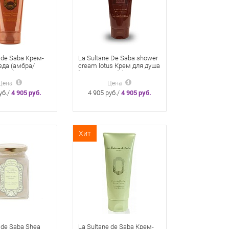
 de Saba Крем-
La Sultane De Saba shower
да (амбра/
cream lotus Крем для душа
чули) 200мл
"Очарование" (Лотос/
Франжипани) 200 Мл
Цена
Цена
уб./
4 905 руб.
4 905 руб./
4 905 руб.
Хит
 de Saba Shea
La Sultane de Saba Крем-