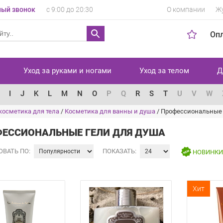
ый звонок
с 9:00 до 20:30
О компании
Ж
Оп
Уход за руками и ногами
Уход за телом
Д
I
J
K
L
M
N
O
P
Q
R
S
T
U
V
W
осметика для тела
/
Косметика для ванны и душа
/
Профессиональные 
ЕССИОНАЛЬНЫЕ ГЕЛИ ДЛЯ ДУША
ОВАТЬ ПО:
ПОКАЗАТЬ:
НОВИНК
Хит