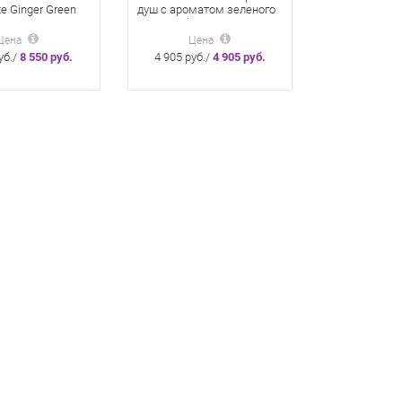
ite Ginger Green
душ с ароматом зеленого
 Карите
чая и имбиря 200 мл
Чай/Имбирь 300
Цена
Цена
уб./
8 550 руб.
4 905 руб./
4 905 руб.