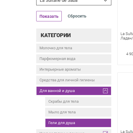
La Sultane de Saba
Показать
La Sul
КАТЕГОРИИ
Ладан/
мл
Молочко для тела
4 9
Парфюмерная вода
Интерьерные ароматы
Средства для личной гигиены
Для ванной и душа
Скрабы для тела
Мыло для тела
Гели для душа
La Sul