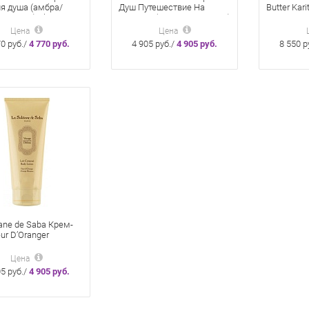
ля душа (амбра/
Душ Путешествие На
Butter Kar
/сандал) Shower
Острова (Тиаре/Алоэ Вера)
Tea Масло
Amber Musk
200 Мл
Зеленый 
Цена
Цена
wood 200мл
Мл
70 руб./
4 770 руб.
4 905 руб./
4 905 руб.
8 550 р
tane de Saba Крем-
ur D’Oranger
синовые цветы»
Цена
05 руб./
4 905 руб.