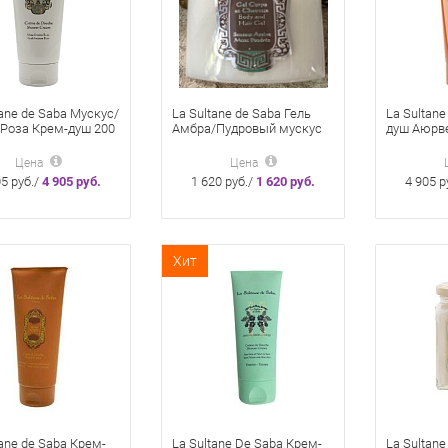
tane de Saba Мускус/
La Sultane de Saba Гель
La Sultane
Роза Крем-душ 200
Амбра/Пудровый мускус
душ Аюрве
для тела и волос 50 мл
ваниль/па
Цена
Цена
05 руб./
4 905 руб.
1 620 руб./
1 620 руб.
4 905 р
Хит
tane de Saba Крем-
La Sultane De Saba Крем-
La Sultane