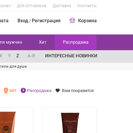
урнал
Для оптовиков
Доставка
Контакты
лата
Вход
Регистрация
Корзина
/
ля мужчин
Хит
Распродажа
X
Y
Z
А-Я
ИНТЕРЕСНЫЕ НОВИНКИ
гели для душа
Распродажа
Вам понравится
И
ХИТ