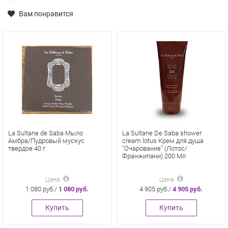
Вам понравится
La Sultane de Saba Мыло
La Sultane De Saba shower
Амбра/Пудровый мускус
cream lotus Крем для душа
твердое 40 г
"Очарование" (Лотос/
Франжипани) 200 Мл
Цена
Цена
1 080 руб./
1 080 руб.
4 905 руб./
4 905 руб.
Купить
Купить