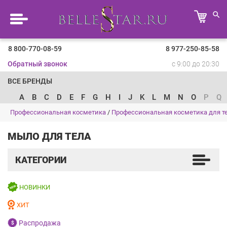
8 800-770-08-59
8 977-250-85-58
Обратный звонок
с 9:00 до 20:30
ВСЕ БРЕНДЫ
A
B
C
D
E
F
G
H
I
J
K
L
M
N
O
P
Q
Профессиональная косметика
/
Профессиональная косметика для т
МЫЛО ДЛЯ ТЕЛА
КАТЕГОРИИ
НОВИНКИ
ХИТ
Распродажа