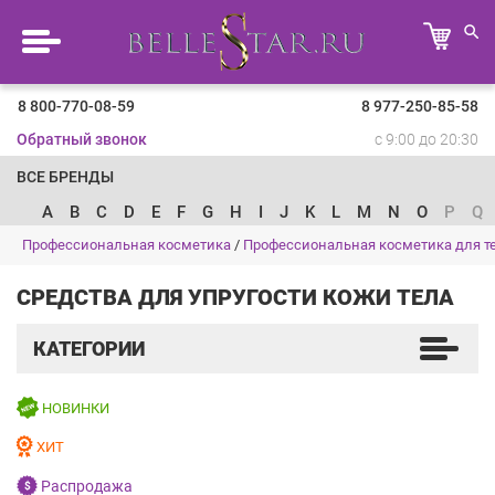
8 800-770-08-59
8 977-250-85-58
Обратный звонок
с 9:00 до 20:30
ВСЕ БРЕНДЫ
A
B
C
D
E
F
G
H
I
J
K
L
M
N
O
P
Q
Профессиональная косметика
/
Профессиональная косметика для т
СРЕДСТВА ДЛЯ УПРУГОСТИ КОЖИ ТЕЛА
КАТЕГОРИИ
НОВИНКИ
ХИТ
Распродажа