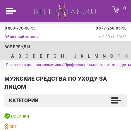
8 800-770-08-59
8 977-250-85-58
Обратный звонок
с 9:00 до 20:30
ВСЕ БРЕНДЫ
A
B
C
D
E
F
G
H
I
J
K
L
M
N
O
P
Q
Профессиональная косметика
/
Профессиональная косметика для 
МУЖСКИЕ СРЕДСТВА ПО УХОДУ ЗА
ЛИЦОМ
КАТЕГОРИИ
НОВИНКИ
ХИТ