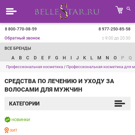
8 800-770-08-59
8 977-250-85-58
Обратный звонок
с 9:00 до 20:30
ВСЕ БРЕНДЫ
A
B
C
D
E
F
G
H
I
J
K
L
M
N
O
P
Q
Профессиональная косметика
/
Профессиональная косметика для 
СРЕДСТВА ПО ЛЕЧЕНИЮ И УХОДУ ЗА
ВОЛОСАМИ ДЛЯ МУЖЧИН
КАТЕГОРИИ
НОВИНКИ
ХИТ