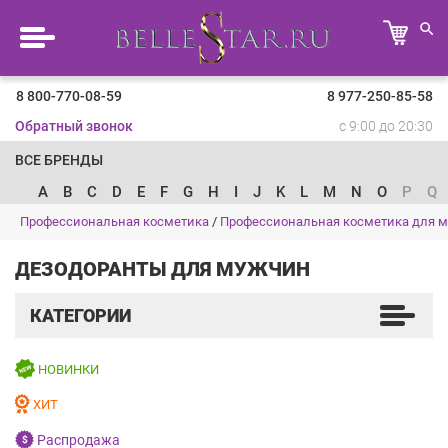
8 800-770-08-59
8 977-250-85-58
Обратный звонок
с 9:00 до 20:30
ВСЕ БРЕНДЫ
A
B
C
D
E
F
G
H
I
J
K
L
M
N
O
P
Q
Профессиональная косметика
/
Профессиональная косметика для 
ДЕЗОДОРАНТЫ ДЛЯ МУЖЧИН
КАТЕГОРИИ
НОВИНКИ
ХИТ
Распродажа