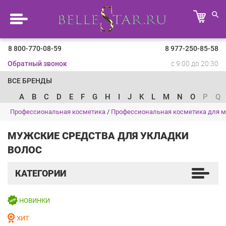
8 800-770-08-59
8 977-250-85-58
Обратный звонок
с 9:00 до 20:30
ВСЕ БРЕНДЫ
A
B
C
D
E
F
G
H
I
J
K
L
M
N
O
P
Q
Профессиональная косметика
/
Профессиональная косметика для 
МУЖСКИЕ СРЕДСТВА ДЛЯ УКЛАДКИ
ВОЛОС
КАТЕГОРИИ
НОВИНКИ
ХИТ