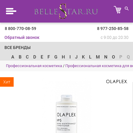
8 800-770-08-59
8 977-250-85-58
Обратный звонок
с 9:00 до 20:30
ВСЕ БРЕНДЫ
A
B
C
D
E
F
G
H
I
J
K
L
M
N
O
P
Q
Профессиональная косметика
/
Профессиональная косметика для в
Хит