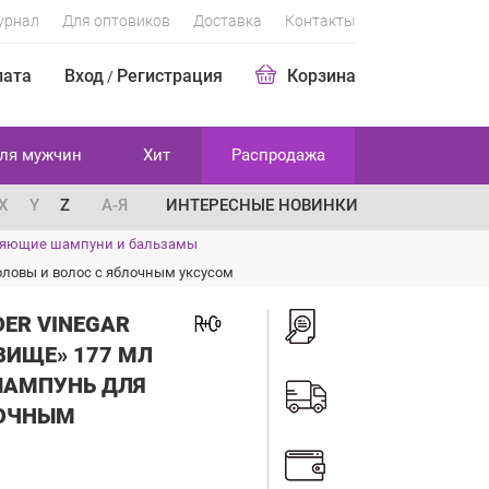
урнал
Для оптовиков
Доставка
Контакты
лата
Вход
Регистрация
Корзина
/
ля мужчин
Хит
Распродажа
X
Y
Z
А-Я
ИНТЕРЕСНЫЕ НОВИНКИ
яющие шампуни и бальзамы
головы и волос с яблочным уксусом
DER VINEGAR
ВИЩЕ» 177 МЛ
АМПУНЬ ДЛЯ
ЛОЧНЫМ