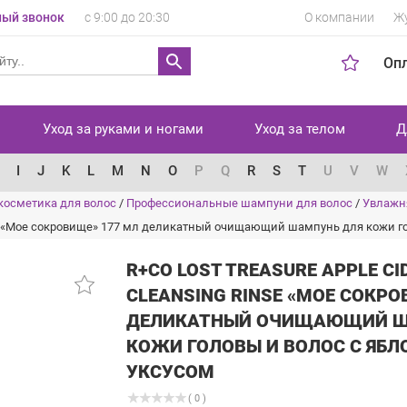
ый звонок
с 9:00 до 20:30
О компании
Ж
Оп
Уход за руками и ногами
Уход за телом
Д
I
J
K
L
M
N
O
P
Q
R
S
T
U
V
W
косметика для волос
/
Профессиональные шампуни для волос
/
Увлажн
 rinse «Мое сокровище» 177 мл деликатный очищающий шампунь для кожи 
R+CO LOST TREASURE APPLE CI
CLEANSING RINSE «МОЕ СОКРО
ДЕЛИКАТНЫЙ ОЧИЩАЮЩИЙ Ш
КОЖИ ГОЛОВЫ И ВОЛОС С ЯБ
УКСУСОМ
( 0 )