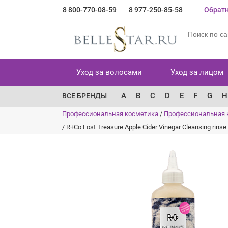
8 800-770-08-59
8 977-250-85-58
Обратн
Уход за волосами
Уход за лицом
A
B
C
D
E
F
G
H
ВСЕ БРЕНДЫ
Профессиональная косметика
/
Профессиональная 
/
R+Co Lost Treasure Apple Cider Vinegar Cleansing