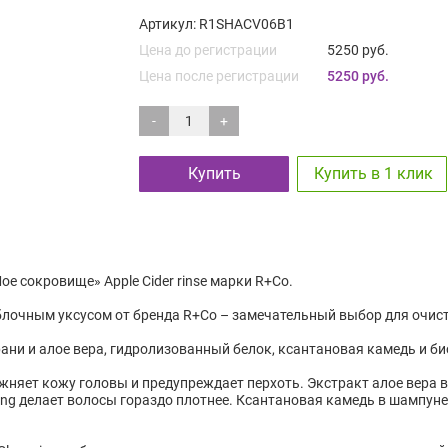
Артикул: R1SHACV06B1
Цена до регистрации
5250 руб.
Цена после регистрации
5250 руб.
-
+
Купить
Купить в 1 клик
е сокровище» Apple Cider rinse марки R+Co.
яблочным уксусом от бренда R+Co – замечательный выбор для очист
рани и алое вера, гидролизованный белок, ксантановая камедь и би
лажняет кожу головы и предупреждает перхоть. Экстракт алое вера
ing делает волосы гораздо плотнее. Ксантановая камедь в шампуне 