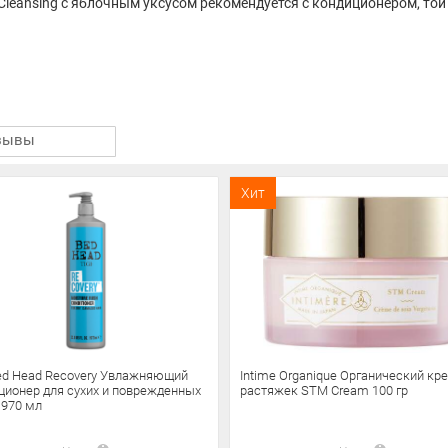
leansing с яблочным уксусом рекомендуется с кондиционером, той 
зывы
Хит
Bed Head Recovery Увлажняющий
Intime Organique Органический кр
ционер для сухих и поврежденных
растяжек STM Cream 100 гр
 970 мл