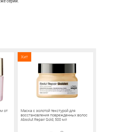
же серии.
Хит
Хит
ем от
Маска с золотой текстурой для
La Sultane de S
восстановления поврежденных волос
зеленого чая и 
Absolut Repair Gold, 500 мл