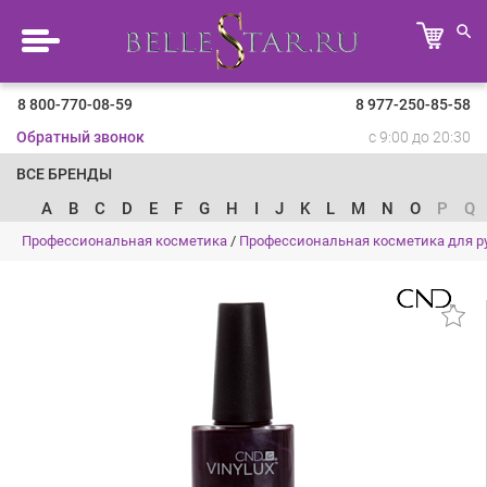
8 800-770-08-59
8 977-250-85-58
Обратный звонок
с 9:00 до 20:30
ВСЕ БРЕНДЫ
A
B
C
D
E
F
G
H
I
J
K
L
M
N
O
P
Q
Профессиональная косметика
/
Профессиональная косметика для ру