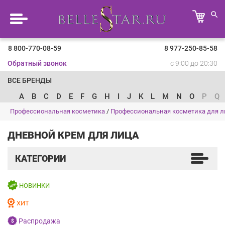
8 800-770-08-59
8 977-250-85-58
Обратный звонок
с 9:00 до 20:30
ВСЕ БРЕНДЫ
A
B
C
D
E
F
G
H
I
J
K
L
M
N
O
P
Q
Профессиональная косметика
/
Профессиональная косметика для л
ДНЕВНОЙ КРЕМ ДЛЯ ЛИЦА
КАТЕГОРИИ
НОВИНКИ
ХИТ
Распродажа