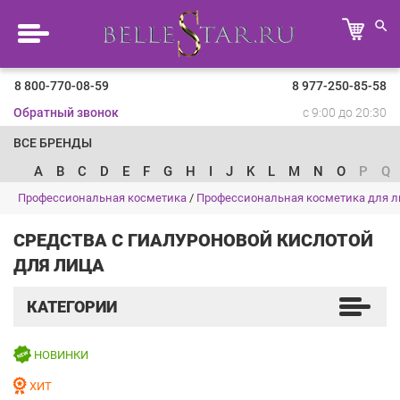
8 800-770-08-59
8 977-250-85-58
Обратный звонок
с 9:00 до 20:30
ВСЕ БРЕНДЫ
A
B
C
D
E
F
G
H
I
J
K
L
M
N
O
P
Q
Профессиональная косметика
/
Профессиональная косметика для л
СРЕДСТВА С ГИАЛУРОНОВОЙ КИСЛОТОЙ
ДЛЯ ЛИЦА
КАТЕГОРИИ
НОВИНКИ
ХИТ