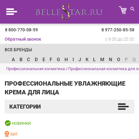
8 800-770-08-59
8 977-250-85-58
Обратный звонок
с 9:00 до 20:30
ВСЕ БРЕНДЫ
A
B
C
D
E
F
G
H
I
J
K
L
M
N
O
P
Q
Профессиональная косметика
/
Профессиональная косметика для л
ПРОФЕССИОНАЛЬНЫЕ УВЛАЖНЯЮЩИЕ
КРЕМА ДЛЯ ЛИЦА
КАТЕГОРИИ
НОВИНКИ
ХИТ