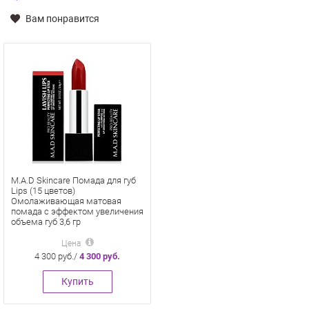
Вам понравится
M.A.D Skincare Помада для губ
Lips (15 цветов)
Омолаживающая матовая
помада с эффектом увеличения
объема губ 3,6 гр
Цена
4 300 руб./
4 300 руб.
Купить