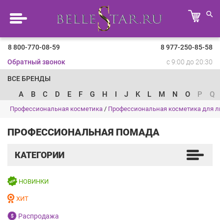
8 800-770-08-59
8 977-250-85-58
Обратный звонок
с 9:00 до 20:30
ВСЕ БРЕНДЫ
A
B
C
D
E
F
G
H
I
J
K
L
M
N
O
P
Q
Профессиональная косметика
/
Профессиональная косметика для л
ПРОФЕССИОНАЛЬНАЯ ПОМАДА
КАТЕГОРИИ
НОВИНКИ
ХИТ
Распродажа