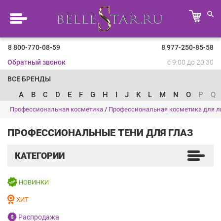
8 800-770-08-59
8 977-250-85-58
Обратный звонок
с 9:00 до 20:30
ВСЕ БРЕНДЫ
A
B
C
D
E
F
G
H
I
J
K
L
M
N
O
P
Q
Профессиональная косметика
/
Профессиональная косметика для л
ПРОФЕССИОНАЛЬНЫЕ ТЕНИ ДЛЯ ГЛАЗ
КАТЕГОРИИ
НОВИНКИ
ХИТ
Распродажа