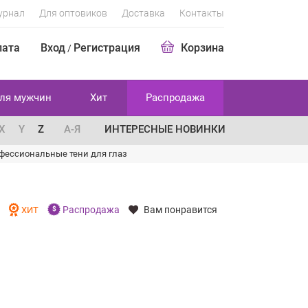
урнал
Для оптовиков
Доставка
Контакты
лата
Вход
Регистрация
Корзина
/
ля мужчин
Хит
Распродажа
X
Y
Z
А-Я
ИНТЕРЕСНЫЕ НОВИНКИ
фессиональные тени для глаз
Распродажа
Вам понравится
И
ХИТ