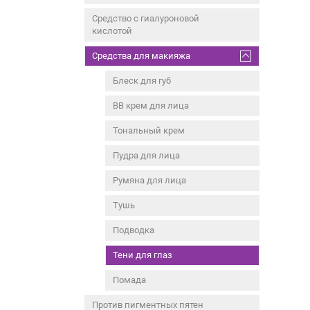
Средство с гиалуроновой
кислотой
Средства для макияжа
Блеск для губ
BB крем для лица
Тональный крем
Пудра для лица
Румяна для лица
Тушь
Подводка
Тени для глаз
Помада
Против пигментных пятен