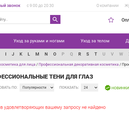
ый звонок
с 9:00 до 20:30
О компании
Ж
Оп
Уход за руками и ногами
Уход за телом
Д
I
J
K
L
M
N
O
P
Q
R
S
T
U
V
W
косметика для лица
/
Профессиональная декоративная косметика
/
Про
ЕССИОНАЛЬНЫЕ ТЕНИ ДЛЯ ГЛАЗ
ОВАТЬ ПО:
ПОКАЗАТЬ:
НОВИНК
в удовлетворяющих вашему запросу не найдено