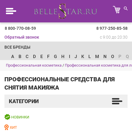
8 800-770-08-59
8 977-250-85-58
Обратный звонок
с 9:00 до 20:30
ВСЕ БРЕНДЫ
A
B
C
D
E
F
G
H
I
J
K
L
M
N
O
P
Q
Профессиональная косметика
/
Профессиональная косметика для л
ПРОФЕССИОНАЛЬНЫЕ СРЕДСТВА ДЛЯ
СНЯТИЯ МАКИЯЖА
КАТЕГОРИИ
НОВИНКИ
ХИТ