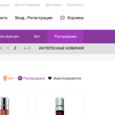
урнал
Для оптовиков
Доставка
Контакты
лата
Вход
Регистрация
Корзина
/
ля мужчин
Хит
Распродажа
X
Y
Z
А-Я
ИНТЕРЕСНЫЕ НОВИНКИ
Распродажа
Вам понравится
И
ХИТ