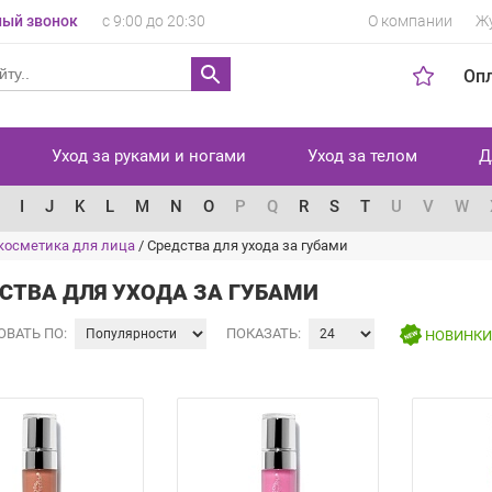
ый звонок
с 9:00 до 20:30
О компании
Ж
Оп
Уход за руками и ногами
Уход за телом
Д
I
J
K
L
M
N
O
P
Q
R
S
T
U
V
W
косметика для лица
/
Средства для ухода за губами
СТВА ДЛЯ УХОДА ЗА ГУБАМИ
ОВАТЬ ПО:
ПОКАЗАТЬ:
НОВИНК