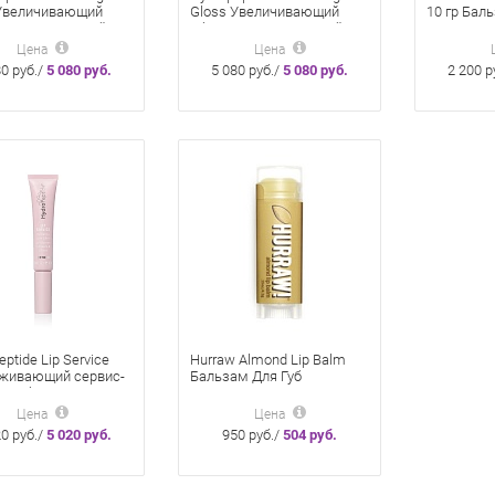
 Увеличивающий
Gloss Увеличивающий
10 гр Бал
 и увлажняющий
объем и увлажняющий
ля губ Бежевый 4
крем для губ Коралловый
Цена
Цена
e Perl
4 мл Beach blush
80 руб./
5 080 руб.
5 080 руб./
5 080 руб.
2 200 р
ptide Lip Service
Hurraw Almond Lip Balm
живающий сервис-
Бальзам Для Губ
я губ 10 мл
Цена
Цена
20 руб./
5 020 руб.
950 руб./
504 руб.