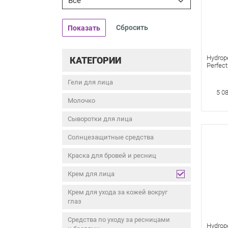
Все
Показать
Hydrop
КАТЕГОРИИ
Perfect
Увели
увлаж
Гели для лица
губ Ка
5 0
Kissed
Молочко
Сыворотки для лица
Солнцезащитные средства
Краска для бровей и ресниц
Крем для лица
Крем для ухода за кожей вокруг
глаз
Средства по уходу за ресницами
Hydrope