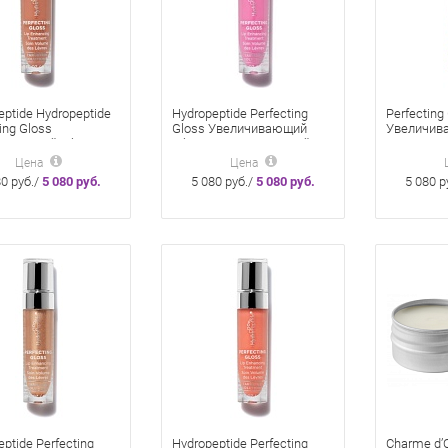
eptide Hydropeptide
Hydropeptide Perfecting
Perfecting
ing Gloss
Gloss Увеличивающий
Увеличив
чивающий объем и
объем и увлажняющий
увлажняю
няющий крем для
крем для губ Розовый 4 мл
губ Красны
Цена
Цена
рамель 4 мл Sun
Palm Springs Pink
80 руб./
5 080 руб.
5 080 руб./
5 080 руб.
5 080 р
ptide Perfecting
Hydropeptide Perfecting
Charme d’O