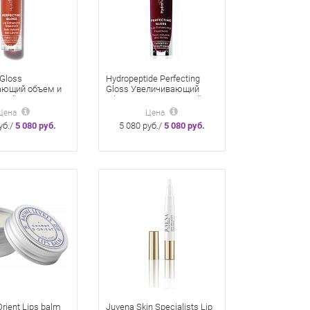
 Gloss
Hydropeptide Perfecting
ающий объем и
Gloss Увеличивающий
щий крем для
объем и увлажняющий
й 4 мл Santorini
крем для губ Ягодный 4 мл
Цена
Цена
Gloss Berry breez
уб./
5 080 руб.
5 080 руб./
5 080 руб.
rient Lips balm
Juvena Skin Specialists Lip