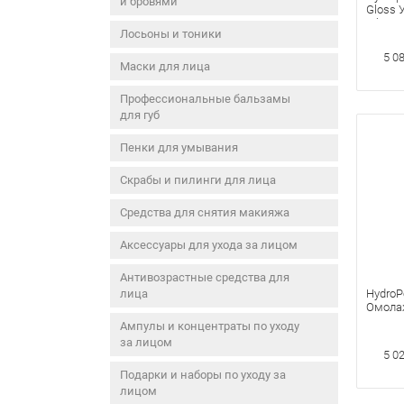
и бровями
Gloss
объем
Лосьоны и тоники
крем д
мл Nud
5 0
Маски для лица
Профессиональные бальзамы
для губ
Пенки для умывания
Скрабы и пилинги для лица
Средства для снятия макияжа
Аксессуары для ухода за лицом
Антивозрастные средства для
лица
HydroPe
Омола
уход дл
Ампулы и концентраты по уходу
за лицом
5 0
Подарки и наборы по уходу за
лицом