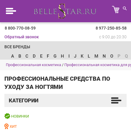
8 800-770-08-59
8 977-250-85-58
Обратный звонок
с 9:00 до 20:30
ВСЕ БРЕНДЫ
A
B
C
D
E
F
G
H
I
J
K
L
M
N
O
P
Q
Профессиональная косметика
/
Профессиональная косметика для ру
ПРОФЕССИОНАЛЬНЫЕ СРЕДСТВА ПО
УХОДУ ЗА НОГТЯМИ
КАТЕГОРИИ
НОВИНКИ
ХИТ