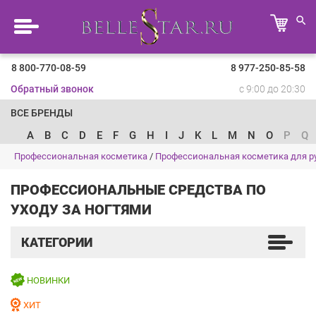
8 800-770-08-59
8 977-250-85-58
Обратный звонок
с 9:00 до 20:30
ВСЕ БРЕНДЫ
A
B
C
D
E
F
G
H
I
J
K
L
M
N
O
P
Q
Профессиональная косметика
/
Профессиональная косметика для ру
ПРОФЕССИОНАЛЬНЫЕ СРЕДСТВА ПО
УХОДУ ЗА НОГТЯМИ
КАТЕГОРИИ
НОВИНКИ
ХИТ