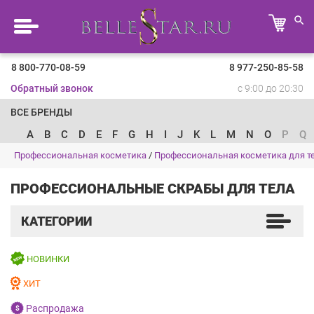
8 800-770-08-59
8 977-250-85-58
Обратный звонок
с 9:00 до 20:30
ВСЕ БРЕНДЫ
A
B
C
D
E
F
G
H
I
J
K
L
M
N
O
P
Q
Профессиональная косметика
/
Профессиональная косметика для т
ПРОФЕССИОНАЛЬНЫЕ СКРАБЫ ДЛЯ ТЕЛА
КАТЕГОРИИ
НОВИНКИ
ХИТ
Распродажа