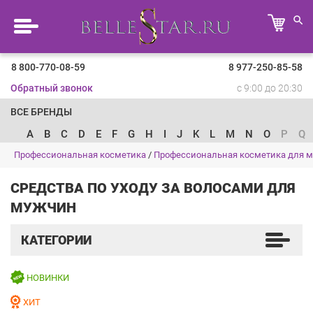
8 800-770-08-59
8 977-250-85-58
Обратный звонок
с 9:00 до 20:30
ВСЕ БРЕНДЫ
A
B
C
D
E
F
G
H
I
J
K
L
M
N
O
P
Q
Профессиональная косметика
/
Профессиональная косметика для 
СРЕДСТВА ПО УХОДУ ЗА ВОЛОСАМИ ДЛЯ
МУЖЧИН
КАТЕГОРИИ
НОВИНКИ
ХИТ