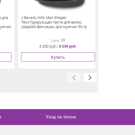
а для
J Beverly Hills Men Shaper
J Beverly Hills 
с
Текстурирующая паста для волос
Сухой шампунь 
мужчин
средней фиксации, для мужчин 53 гр
Цена
4 230 руб./
4 230 руб.
5 200 
Купить
и
Уход за телом