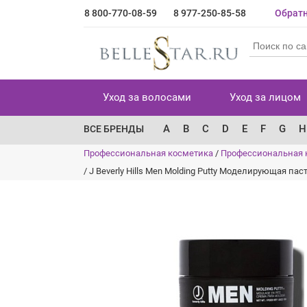
8 800-770-08-59
8 977-250-85-58
Обратн
Уход за волосами
Уход за лицом
A
B
C
D
E
F
G
H
ВСЕ БРЕНДЫ
Профессиональная косметика
/
Профессиональная 
/
J Beverly Hills Men Molding Putty Моделирующая пас