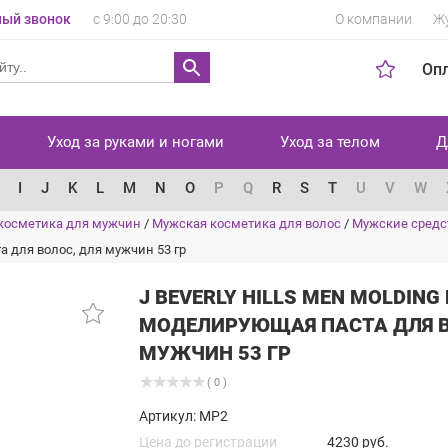
ый звонок
с 9:00 до 20:30
О компании
Ж
Оп
Уход за руками и ногами
Уход за телом
Д
I
J
K
L
M
N
O
P
Q
R
S
T
U
V
W
косметика для мужчин
/
Мужская косметика для волос
/
Мужские средс
та для волос, для мужчин 53 гр
J BEVERLY HILLS MEN MOLDING
МОДЕЛИРУЮЩАЯ ПАСТА ДЛЯ В
МУЖЧИН 53 ГР
( 0 )
Артикул: MP2
Цена до регистрации
4230 руб.