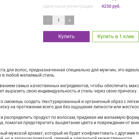
Цена после регистрации
4230 руб.
-
+
Купить
Купить в 1 клик
паста для волос, предназначенная специально для мужчин, это идеа
 в любой желаемый стиль.
ованием самых качественных ингредиентов, чтобы обеспечить ма
очет выразить свою индивидуальность и стиль через свою прическу.
легко сможешь создать текстурированный и органичный образ с лег
ческу на протяжении всего дня без ощущения липкости или жесткос
ь и распределить продукт по волосам, придавая им желаемую форм
нца, помогая предотвратить выцветание цвета и повреждение от вн
приятный мужской аромат, который не будет конфликтовать с други
ой, но и запахом приятной, свежей и элегантной мужественности.