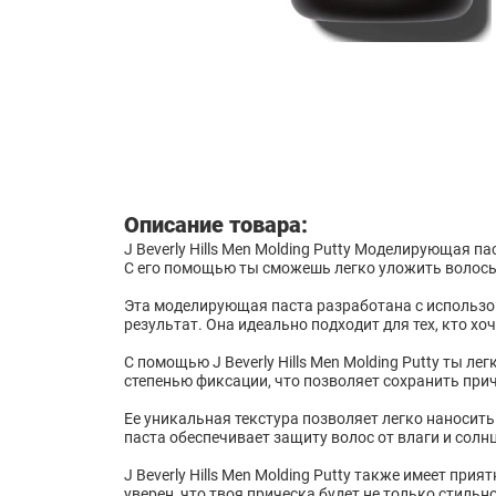
Описание товара:
J Beverly Hills Men Molding Putty Моделирующая 
С его помощью ты сможешь легко уложить волосы
Эта моделирующая паста разработана с использ
результат. Она идеально подходит для тех, кто х
С помощью J Beverly Hills Men Molding Putty ты 
степенью фиксации, что позволяет сохранить при
Ее уникальная текстура позволяет легко наносит
паста обеспечивает защиту волос от влаги и сол
J Beverly Hills Men Molding Putty также имеет 
уверен, что твоя прическа будет не только стильн