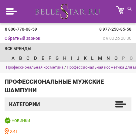
8 800-770-08-59
8 977-250-85-58
Обратный звонок
с 9:00 до 20:30
ВСЕ БРЕНДЫ
A
B
C
D
E
F
G
H
I
J
K
L
M
N
O
P
Q
Профессиональная косметика
/
Профессиональная косметика для 
ПРОФЕССИОНАЛЬНЫЕ МУЖСКИЕ
ШАМПУНИ
КАТЕГОРИИ
НОВИНКИ
ХИТ