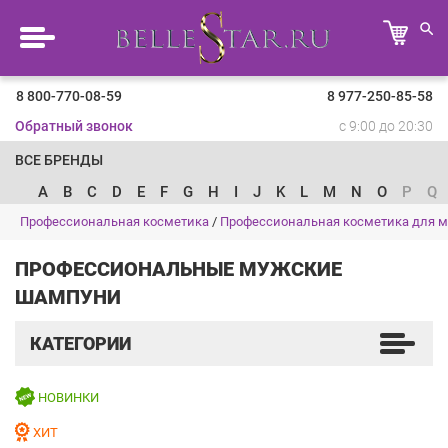
8 800-770-08-59
8 977-250-85-58
Обратный звонок
с 9:00 до 20:30
ВСЕ БРЕНДЫ
A
B
C
D
E
F
G
H
I
J
K
L
M
N
O
P
Q
Профессиональная косметика
/
Профессиональная косметика для 
ПРОФЕССИОНАЛЬНЫЕ МУЖСКИЕ
ШАМПУНИ
КАТЕГОРИИ
НОВИНКИ
ХИТ