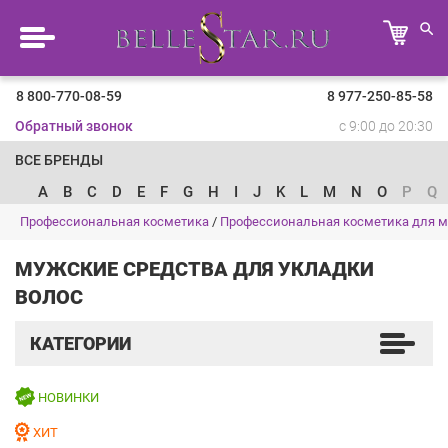
8 800-770-08-59
8 977-250-85-58
Обратный звонок
с 9:00 до 20:30
ВСЕ БРЕНДЫ
A
B
C
D
E
F
G
H
I
J
K
L
M
N
O
P
Q
Профессиональная косметика
/
Профессиональная косметика для 
МУЖСКИЕ СРЕДСТВА ДЛЯ УКЛАДКИ
ВОЛОС
КАТЕГОРИИ
НОВИНКИ
ХИТ