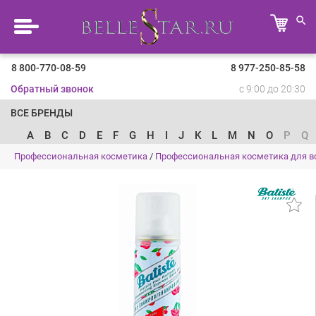
8 800-770-08-59
8 977-250-85-58
Обратный звонок
с 9:00 до 20:30
ВСЕ БРЕНДЫ
A
B
C
D
E
F
G
H
I
J
K
L
M
N
O
P
Q
Профессиональная косметика
/
Профессиональная косметика для в