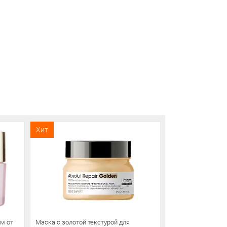
Хит
Хит
ем от
Маска с золотой текстурой для
La Sultane de S