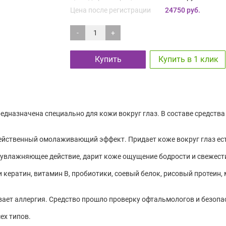
Цена после регистрации
24750 руб.
-
+
Купить
Купить в 1 клик
предназначена специально для кожи вокруг глаз. В составе средс
йственный омолаживающий эффект. Придает коже вокруг глаз ест
 увлажняющее действие, дарит коже ощущение бодрости и свежест
 кератин, витамин В, пробиотики, соевый белок, рисовый протеин, 
бывает аллергия. Средство прошло проверку офтальмологов и безопа
ех типов.