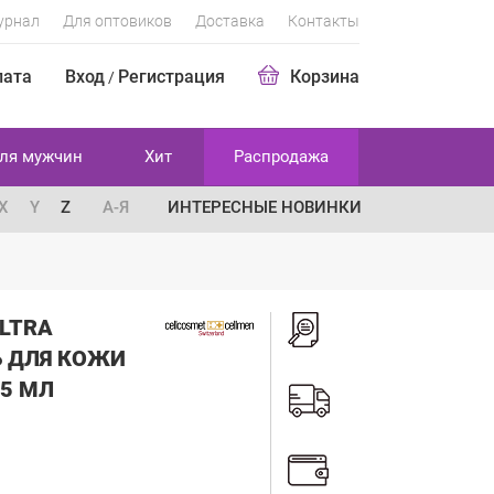
урнал
Для оптовиков
Доставка
Контакты
лата
Вход
Регистрация
Корзина
/
ля мужчин
Хит
Распродажа
X
Y
Z
А-Я
ИНТЕРЕСНЫЕ НОВИНКИ
ULTRA
Ь ДЛЯ КОЖИ
15 МЛ