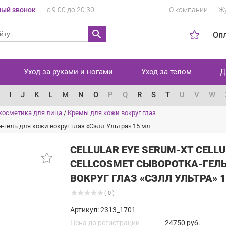
ый звонок
с 9:00 до 20:30
О компании
Ж
Оп
Уход за руками и ногами
Уход за телом
Д
I
J
K
L
M
N
O
P
Q
R
S
T
U
V
W
косметика для лица
/
Кремы для кожи вокруг глаз
ка-гель для кожи вокруг глаз «Сэлл Ультра» 15 мл
CELLULAR EYE SERUM-XT CELL
CELLCOSMET СЫВОРОТКА-ГЕЛ
ВОКРУГ ГЛАЗ «СЭЛЛ УЛЬТРА» 
( 0 )
Артикул: 2313_1701
Цена до регистрации
24750 руб.