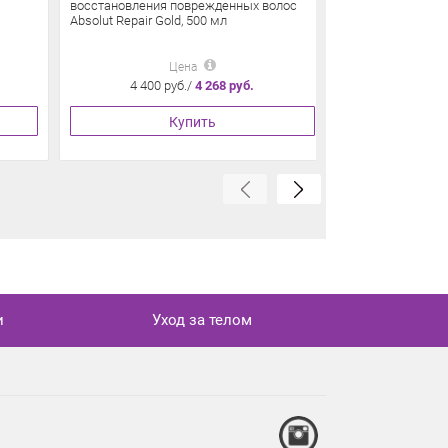
восстановления поврежденных волос
зеленого чая и 
Absolut Repair Gold, 500 мл
Цена
4 400 руб./
4 268 руб.
4 905 
Купить
и
Уход за телом