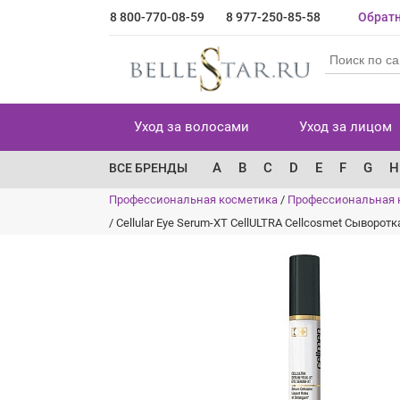
8 800-770-08-59
8 977-250-85-58
Обратн
Уход за волосами
Уход за лицом
A
B
C
D
E
F
G
H
ВСЕ БРЕНДЫ
Профессиональная косметика
/
Профессиональная 
/
Cellular Eye Serum-XT CellULTRA Cellcosmet Сыворот