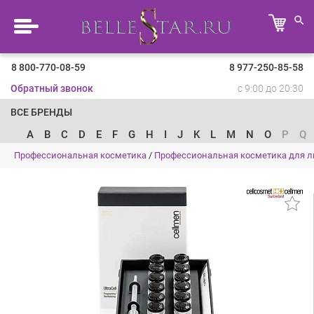
8 800-770-08-59
8 977-250-85-58
Обратный звонок
с 9:00 до 20:30
ВСЕ БРЕНДЫ
A
B
C
D
E
F
G
H
I
J
K
L
M
N
O
P
Q
Профессиональная косметика
/
Профессиональная косметика для л