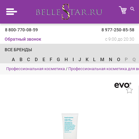
8 800-770-08-59
8 977-250-85-58
Обратный звонок
с 9:00 до 20:30
ВСЕ БРЕНДЫ
A
B
C
D
E
F
G
H
I
J
K
L
M
N
O
P
Q
Профессиональная косметика
/
Профессиональная косметика для в