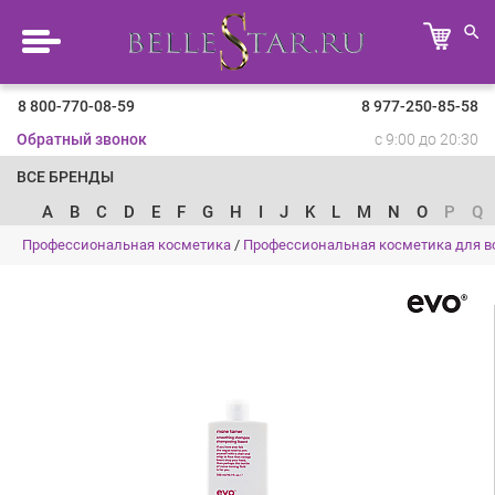
8 800-770-08-59
8 977-250-85-58
Обратный звонок
с 9:00 до 20:30
ВСЕ БРЕНДЫ
A
B
C
D
E
F
G
H
I
J
K
L
M
N
O
P
Q
Профессиональная косметика
/
Профессиональная косметика для в