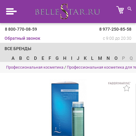
8 800-770-08-59
8 977-250-85-58
Обратный звонок
с 9:00 до 20:30
ВСЕ БРЕНДЫ
A
B
C
D
E
F
G
H
I
J
K
L
M
N
O
P
Q
Профессиональная косметика
/
Профессиональная косметика для т