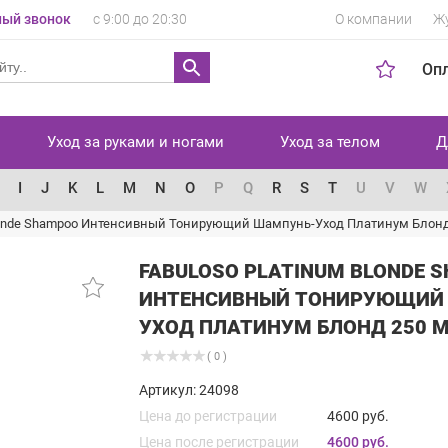
ый звонок
с 9:00 до 20:30
О компании
Ж
Оп
Уход за руками и ногами
Уход за телом
Д
I
J
K
L
M
N
O
P
Q
R
S
T
U
V
W
Blonde Shampoo Интенсивный Тонирующий Шампунь-Уход Платинум Блонд
FABULOSO PLATINUM BLONDE 
ИНТЕНСИВНЫЙ ТОНИРУЮЩИЙ
УХОД ПЛАТИНУМ БЛОНД 250 
( 0 )
Артикул: 24098
Цена до регистрации
4600 руб.
Цена после регистрации
4600 руб.