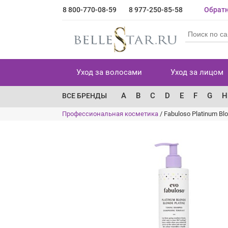
8 800-770-08-59
8 977-250-85-58
Обратн
Уход за волосами
Уход за лицом
A
B
C
D
E
F
G
H
ВСЕ БРЕНДЫ
Профессиональная косметика
/
Fabuloso Platinum 