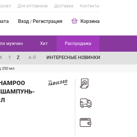
урнал
Для оптовиков
Доставка
Контакты
лата
Вход
Регистрация
Корзина
/
ля мужчин
Хит
Распродажа
X
Y
Z
А-Я
ИНТЕРЕСНЫЕ НОВИНКИ
 250 мл
SHAMPOO
 ШАМПУНЬ-
МЛ