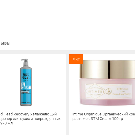
зывы
Хит
Bed Head Recovery Увлажняющий
Intime Organique Органический кр
ционер для сухих и поврежденных
растяжек STM Cream 100 гр
 970 мл