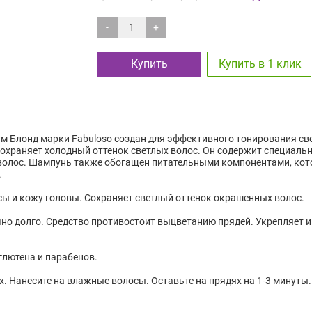
-
+
Купить
Купить в 1 клик
 Блонд марки Fabuloso создан для эффективного тонирования св
охраняет холодный оттенок светлых волос. Он содержит специаль
олос. Шампунь также обогащен питательными компонентами, кото
.
осы и кожу головы. Сохраняет светлый оттенок окрашенных волос.
но долго. Средство противостоит выцветанию прядей. Укрепляет и
глютена и парабенов.
 Нанесите на влажные волосы. Оставьте на прядях на 1-3 минуты. 