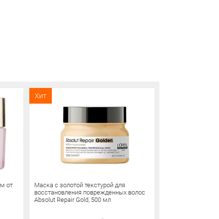
Хит
Хит
ем от
Маска с золотой текстурой для
La Sultane de S
восстановления поврежденных волос
зеленого чая и 
Absolut Repair Gold, 500 мл