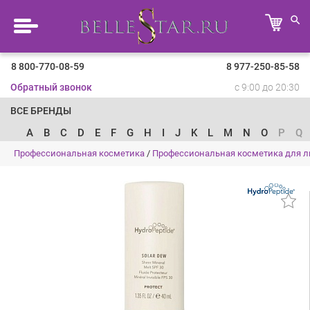
8 800-770-08-59
8 977-250-85-58
Обратный звонок
с 9:00 до 20:30
ВСЕ БРЕНДЫ
A
B
C
D
E
F
G
H
I
J
K
L
M
N
O
P
Q
Профессиональная косметика
/
Профессиональная косметика для л