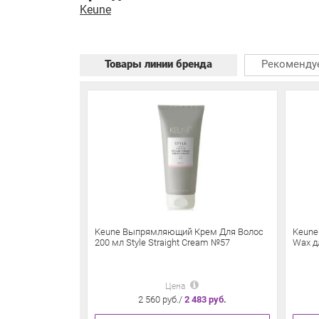
Keune
Товары линии бренда
Рекоменду
Keune Выпрямляющий Крем Для Волос
Keune 
200 мл Style Straight Cream №57
Wax д
Цена
2 560 руб./
2 483 руб.