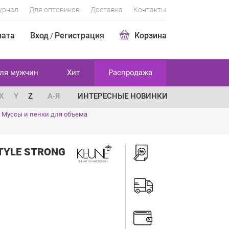
урнал
Для оптовиков
Доставка
Контакты
лата
Вход
Регистрация
Корзина
/
ля мужчин
Хит
Распродажа
X
Y
Z
А-Я
ИНТЕРЕСНЫЕ НОВИНКИ
/
Муссы и пенки для объема
TYLE STRONG