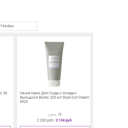
Отзывы
с 30
Keune Крем Для Ухода и Укладки
Keune Глина Ску
Вьющихся Волос 200 мл Style Curl Cream
Style Sculpting C
№25
Цена
2 200 руб./
2 134 руб.
2 460 