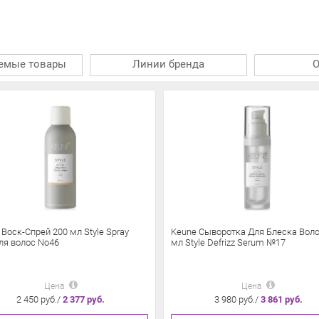
емые товары
Линии бренда
Воск-Спрей 200 мл Style Spray
Keune Сыворотка Для Блеска Воло
ля волос No46
мл Style Defrizz Serum №17
Цена
Цена
2 450 руб./
2 377 руб.
3 980 руб./
3 861 руб.