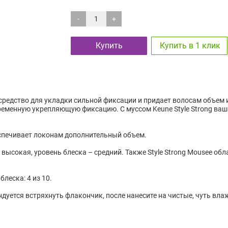
-
+
Купить
Купить в 1 клик
– средство для укладки сильной фиксации и придает волосам объем 
еменную укрепляющую фиксацию. С муссом Keune Style Strong ваш
обеспечивает локонам дополнительный объем.
 высокая, уровень блеска – средний. Также Style Strong Mousee о
блеска: 4 из 10.
ндуется встряхнуть флакончик, после нанесите на чистые, чуть вл