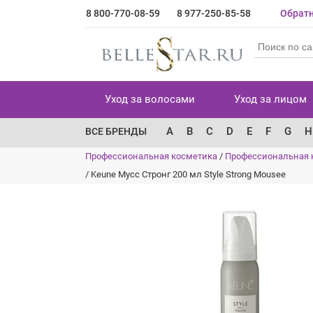
8 800-770-08-59
8 977-250-85-58
Обратн
Уход за волосами
Уход за лицом
A
B
C
D
E
F
G
H
ВСЕ БРЕНДЫ
Профессиональная косметика
/
Профессиональная 
/
Keune Мусс Стронг 200 мл Style Strong Mousee