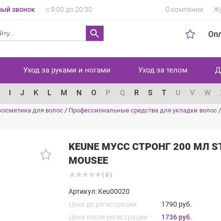
ый звонок
с 9:00 до 20:30
О компании
Ж
Оп
Уход за руками и ногами
Уход за телом
Д
I
J
K
L
M
N
O
P
Q
R
S
T
U
V
W
косметика для волос
/
Профессиональные средства для укладки волос
KEUNE МУСС СТРОНГ 200 МЛ S
MOUSEE
( 0 )
Артикул: Keu00020
Цена до регистрации
1790 руб.
Цена после регистрации
1736 руб.