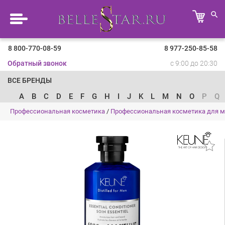
8 800-770-08-59
8 977-250-85-58
Обратный звонок
с 9:00 до 20:30
ВСЕ БРЕНДЫ
A
B
C
D
E
F
G
H
I
J
K
L
M
N
O
P
Q
Профессиональная косметика
/
Профессиональная косметика для 