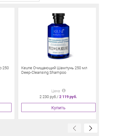
р 250
Keune Очищающий Шампунь 250 мл
Keune Укрепляю
Deep-Cleansing Shampoo
выпадения волос 
Цена
2 230 руб./
2 119 руб.
2 230 
Купить