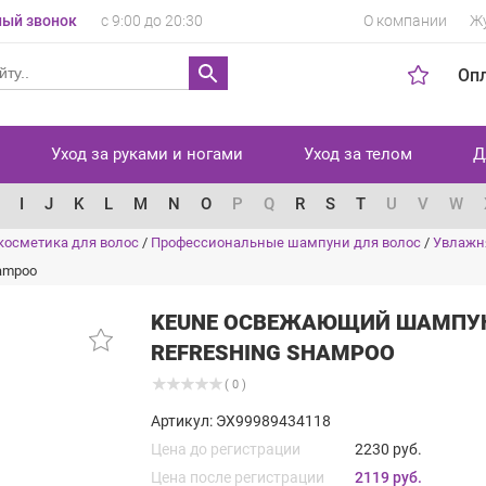
ый звонок
с 9:00 до 20:30
О компании
Ж
Оп
Уход за руками и ногами
Уход за телом
Д
I
J
K
L
M
N
O
P
Q
R
S
T
U
V
W
косметика для волос
/
Профессиональные шампуни для волос
/
Увлажн
ampoo
KEUNE ОСВЕЖАЮЩИЙ ШАМПУН
REFRESHING SHAMPOO
( 0 )
Артикул: ЭХ99989434118
Цена до регистрации
2230 руб.
Цена после регистрации
2119 руб.