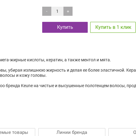
-
+
Купить
Купить в 1 клик
омега-жирные кислоты, кератин, а также ментол и мята.
ы, убирая излишнюю жирность и делая ее более эластичной. Кера
волосы и кожу головы.
oo бренда Keune на чистые и высушенные полотенцем волосы, прод
емые товары
Линии бренда