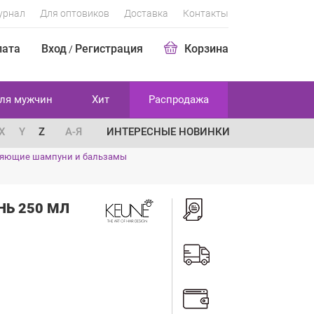
урнал
Для оптовиков
Доставка
Контакты
лата
Вход
Регистрация
Корзина
/
ля мужчин
Хит
Распродажа
X
Y
Z
А-Я
ИНТЕРЕСНЫЕ НОВИНКИ
яющие шампуни и бальзамы
Ь 250 МЛ