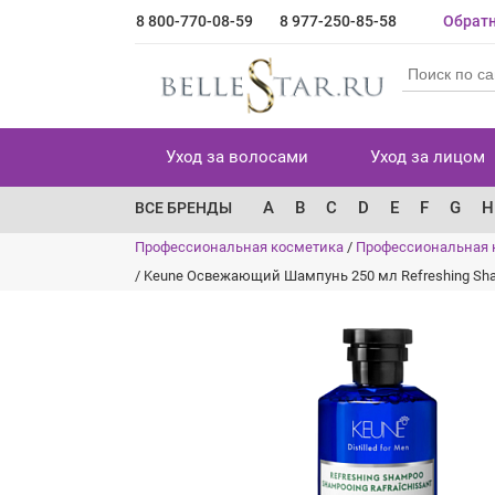
8 800-770-08-59
8 977-250-85-58
Обратн
Уход за волосами
Уход за лицом
A
B
C
D
E
F
G
H
ВСЕ БРЕНДЫ
Профессиональная косметика
/
Профессиональная 
/
Keune Освежающий Шампунь 250 мл Refreshing Sh